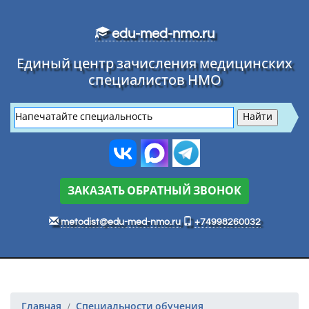
Перейти к основному тексту
edu-med-nmo.ru
Единый центр зачисления медицинских
специалистов НМО
ЗАКАЗАТЬ ОБРАТНЫЙ ЗВОНОК
metodist@edu-med-nmo.ru
+74998260032
Главная
Специальности обучения