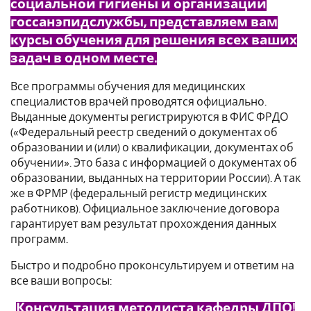
социальной гигиены и организации
госсанэпидслужбы, представляем вам
курсы обучения для решения всех ваших
задач в одном месте.
Все программы обучения для медицинских
специалистов врачей проводятся официально.
Выданные документы регистрируются в ФИС ФРДО
(«Федеральный реестр сведений о документах об
образовании и (или) о квалификации, документах об
обучении». Это база с информацией о документах об
образовании, выданных на территории России). А так
же в ФРМР (федеральный регистр медицинских
работников). Официальное заключение договора
гарантирует вам результат прохождения данных
программ.
Быстро и подробно проконсультируем и ответим на
все ваши вопросы:
Консультация методиста кафедры ДПО!