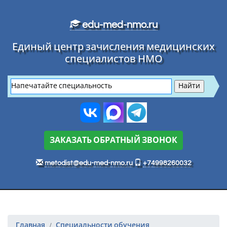
Перейти к основному тексту
edu-med-nmo.ru
Единый центр зачисления медицинских
специалистов НМО
ЗАКАЗАТЬ ОБРАТНЫЙ ЗВОНОК
metodist@edu-med-nmo.ru
+74998260032
Главная
Специальности обучения