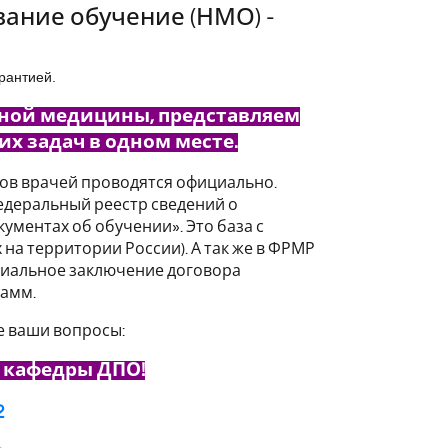
ание обучение (НМО) -
рантией.
зной медицины, представляем
х задач в одном месте.
ов врачей проводятся официально.
деральный реестр сведений о
кументах об обучении». Это база с
на территории России). А так же в ФРМР
циальное заключение договора
рамм.
е ваши вопросы:
 кафедры ДПО!
2