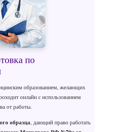
товка по
я
дицинским образованием, желающих
роходит онлайн с использованием
ва от работы.
ого образца
, дающий право работать
риказу Минздрава РФ №70н от