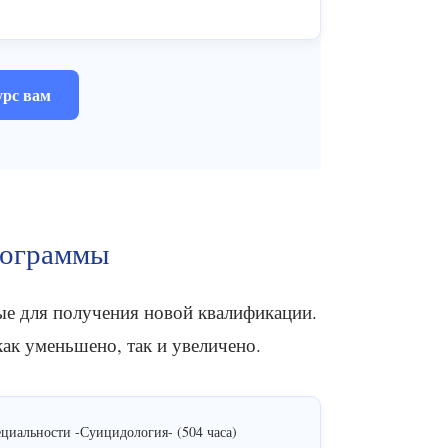
урс вам
рограммы
е для получения новой квалификации.
ак уменьшено, так и увеличено.
иальности -Суицидология- (504 часа)