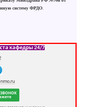
нную систему ФРДО
.
ста кафедры 24/7
2
-nmo.ru
 ЗВОНОК
ажете