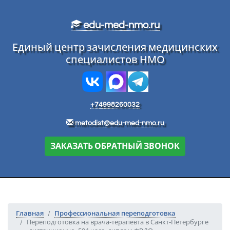
Перейти к основному тексту
edu-med-nmo.ru
Единый центр зачисления медицинских
специалистов НМО
+74998260032
metodist@edu-med-nmo.ru
ЗАКАЗАТЬ ОБРАТНЫЙ ЗВОНОК
Главная
Профессиональная переподготовка
Переподготовка на врача‑терапевта в Санкт‑Петербурге