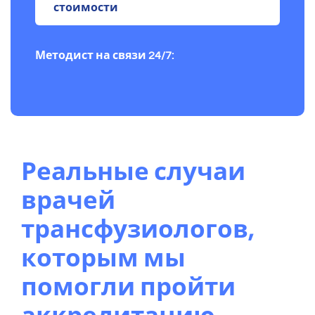
стоимости
Методист на связи 24/7:
Реальные случаи
врачей
трансфузиологов,
которым мы
помогли пройти