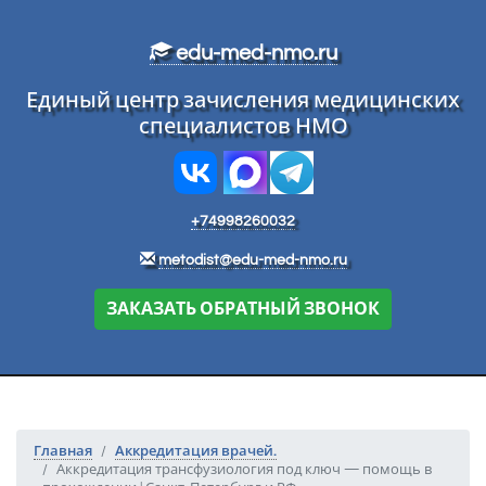
Перейти к основному тексту
edu-med-nmo.ru
Единый центр зачисления медицинских
специалистов НМО
+74998260032
metodist@edu-med-nmo.ru
ЗАКАЗАТЬ ОБРАТНЫЙ ЗВОНОК
Главная
Аккредитация врачей.
Аккредитация трансфузиология под ключ — помощь в