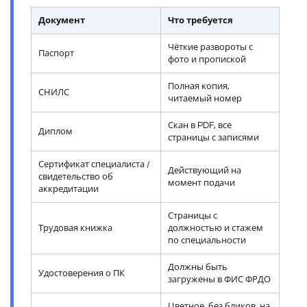
Документ
Что требуется
Чёткие развороты с
Паспорт
фото и пропиской
Полная копия,
СНИЛС
читаемый номер
Скан в PDF, все
Диплом
страницы с записями
Сертификат специалиста /
Действующий на
свидетельство об
момент подачи
аккредитации
Страницы с
Трудовая книжка
должностью и стажем
по специальности
Должны быть
Удостоверения о ПК
загружены в ФИС ФРДО
Цветное, без бликов, на