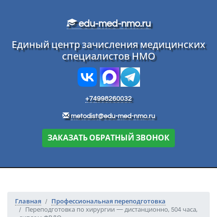
Перейти к основному тексту
edu-med-nmo.ru
Единый центр зачисления медицинских
специалистов НМО
+74998260032
metodist@edu-med-nmo.ru
ЗАКАЗАТЬ ОБРАТНЫЙ ЗВОНОК
Главная
Профессиональная переподготовка
Переподготовка по хирургии — дистанционно, 504 часа,