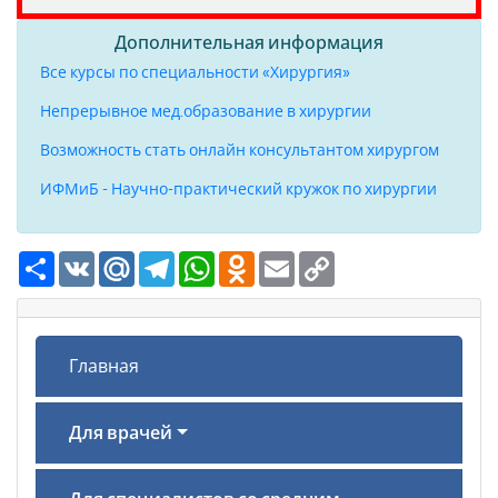
Дополнительная информация
Все курсы по специальности «Хирургия»
Непрерывное мед.образование в хирургии
Возможность стать онлайн консультантом хирургом
ИФМиБ - Научно-практический кружок по хирургии
Ресурс
VK
Mail.Ru
Telegram
WhatsApp
Odnoklassniki
Email
Copy
Link
Главная
Для врачей