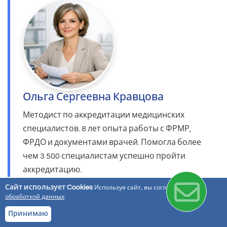
Ольга Сергеевна Кравцова
Методист по аккредитации медицинских
специалистов. 8 лет опыта работы с ФРМР,
ФРДО и документами врачей. Помогла более
чем 3 500 специалистам успешно пройти
аккредитацию.
Сайт использует Cookies
Используя сайт, вы соглашаетесь с
Проверяет документы и выявляет
обработкой данных
.
ошибки до подачи
Принимаю
Составляет персональный план
прохождения аккредитации