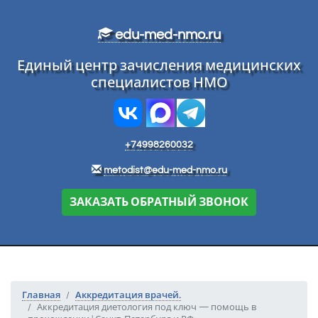
Перейти к основному тексту
edu-med-nmo.ru
Единый центр зачисления медицинских
специалистов НМО
+74998260032
metodist@edu-med-nmo.ru
ЗАКАЗАТЬ ОБРАТНЫЙ ЗВОНОК
Главная
Аккредитация врачей.
Аккредитация диетология под ключ — помощь в