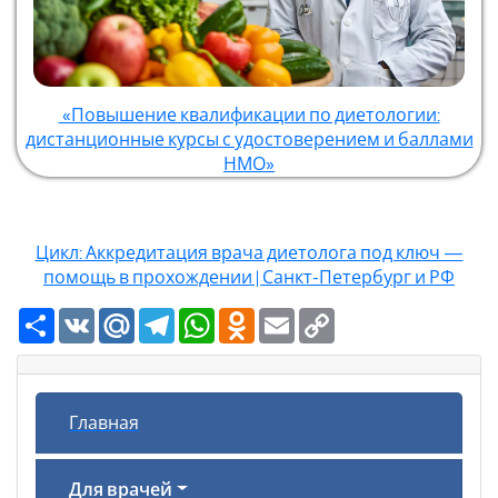
«Повышение квалификации по диетологии:
дистанционные курсы с удостоверением и баллами
НМО»
Цикл: Аккредитация врача диетолога под ключ —
помощь в прохождении | Санкт-Петербург и РФ
Ресурс
VK
Mail.Ru
Telegram
WhatsApp
Odnoklassniki
Email
Copy
Link
Главная
Для врачей