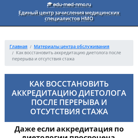
Перейти к основному тексту
edu-med-nmo.ru
Единый центр зачисления медицинских
специалистов НМО
Главная
Материалы центра обслуживания
Как восстановить аккредитацию диетолога после
перерыва и отсутствия стажа
КАК ВОССТАНОВИТЬ
АККРЕДИТАЦИЮ ДИЕТОЛОГА
ПОСЛЕ ПЕРЕРЫВА И
ОТСУТСТВИЯ СТАЖА
Даже если аккредитация по
диетологии просрочена,