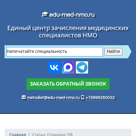
Перейти к основному тексту
edu-med-nmo.ru
Единый центр зачисления медицинских
специалистов НМО
ЗАКАЗАТЬ ОБРАТНЫЙ ЗВОНОК
metodist@edu-med-nmo.ru
+74998260032
Главная
Статьи. Страница 158