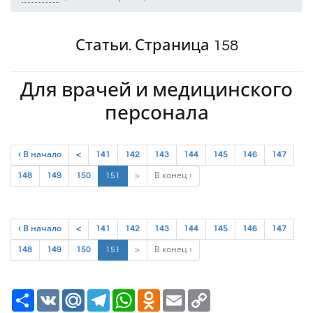
Статьи. Страница 158
Для врачей и медицинского
персонала
‹ В начало
<
141
142
143
144
145
146
147
(current)
148
149
150
151
>
В конец ›
‹ В начало
<
141
142
143
144
145
146
147
(current)
148
149
150
151
>
В конец ›
Ресурс
VK
Mail.Ru
Telegram
WhatsApp
Odnoklassniki
Email
Copy
Link