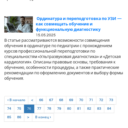
Ординатура и переподготовка по УЗИ —
как совмещать обучение и
функциональную диагностику
15.05.2025
В статье рассматриваются возможности совмещения
обучения в ординатуре по педиатрии с прохождением
курсов профессиональной переподготовки по
специальностям «Ультразвуковая диагностика» и «Детская
кардиология». Описаны правовые основы, требования к
обучению, особенности процедуры, а также практические
рекомендации по оформлению документов и выбору формы
обучения.
‹ В начало
<
66
67
68
69
70
71
72
73
(current)
74
75
76
77
78
79
80
81
82
83
84
85
86
>
В конец ›