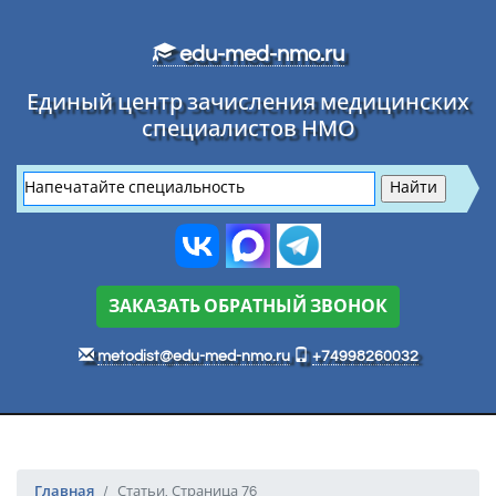
Перейти к основному тексту
edu-med-nmo.ru
Единый центр зачисления медицинских
специалистов НМО
ЗАКАЗАТЬ ОБРАТНЫЙ ЗВОНОК
metodist@edu-med-nmo.ru
+74998260032
Главная
Статьи. Страница 76