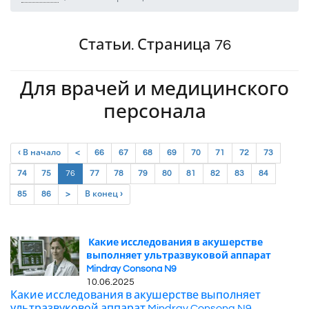
Статьи. Страница 76
Для врачей и медицинского
персонала
‹ В начало
<
66
67
68
69
70
71
72
73
(current)
74
75
76
77
78
79
80
81
82
83
84
85
86
>
В конец ›
Какие исследования в акушерстве
выполняет ультразвуковой аппарат
Mindray Consona N9
10.06.2025
Какие исследования в акушерстве выполняет
ультразвуковой аппарат Mindray Consona N9