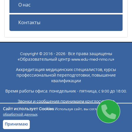
О нас
Контакты
Copyright © 2016 - 2026 · Все права защищены
«Образовательный центр www.edu-med-nmo.ru»
Аккредитация медицинских специалистов, курсы
профессиональной переподготовки, повышение
квалификации
Время работы офиса: понедельник - пятница, с 9:00 до 18:00.
Звонки и сообщения принимаем круглосуточно
Сайт использует Cookies
Используя сайт, вы соглашаетесь с
г. Санкт-Петербург, пр. Обуховской Обороны 51К, офис 417
обработкой данных
.
ОГРН 1176600002050 / ИНН 6686096826
Разработка и поддержание сайта ИП Павленко Г.В
Принимаю
Напишите нам
+74998260032