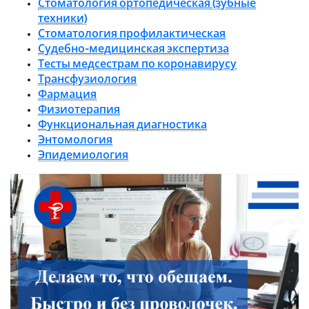
Стоматология ортопедическая (зубные
техники)
Стоматология профилактическая
Судебно-медицинская экспертиза
Тесты медсестрам по коронавирусу
Трансфузиология
Фармация
Физиотерапия
Функциональная диагностика
Энтомология
Эпидемиология