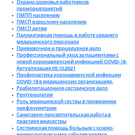
Охрана здоровья работников
промпредприятий
ПМПП населению
ПМСП взрослому населению
ПМСП детям
Паллиативная помощь в работе среднего
медицинского персонала
Прививочное и процедурное дело
Профессиональный уход за пациентами с
новой коронавирусной инфекцией COVID-19.
Актуализация 05.10.2021
Профилактика коронавирусной инфекции
COVID-19 в медицинских организациях.
Реабилитационное сестринское дело
Рентгенология
Роль медицинской сестры в проведении
пикфлоуметрии
Санитарно-просветительская работа в
практике медсестры
Сестринская помощь больным с кожно-
венерологическими заболеваниями