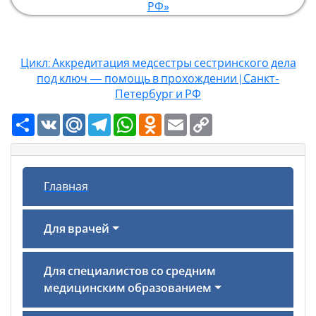
РФ»
Цикл: Аккредитация медсестры сестринского дела
под ключ — помощь в прохождении | Санкт-
Петербург и РФ
Ресурс
VK
Mail.Ru
Telegram
WhatsApp
Odnoklassniki
Email
Copy
Link
Главная
Для врачей
Для специалистов со средним
медицинским образованием