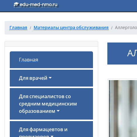
Перейти к основному тексту
edu-med-nmo.ru
Главная
Материалы центра обслуживания
Аллерголо
А
Главная
Для врачей
Для специалистов со
средним медицинским
образованием
Для фармацевтов и