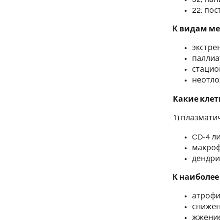
22; по
К видам м
экстре
паллиа
стаци
неотл
Какие клет
1) плазматич
CD-4 л
макро
дендр
К наиболе
атрофи
снижен
жжение