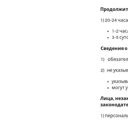
Продолжит
1) 20-24 часа
1-2 час
3-5 суто
Сведения о
1) обязате
2) не указы
указыв
могут 
Лица, неза
законодате
1) персонал