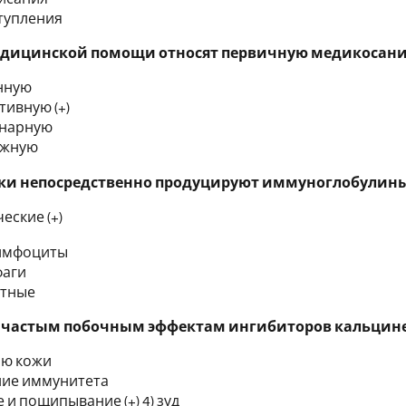
ступления
едицинской помощи относят первичную медикосани
нную
тивную (+)
онарную
ожную
ки непосредственно продуцируют иммуноглобулины 
еские (+)
имфоциты
фаги
итные
е частым побочным эффектам ингибиторов кальцине
ю кожи
ие иммунитета
 и пощипывание (+) 4) зуд