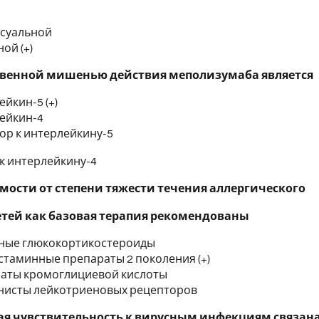
2) материа
суальной
ой (+)
твенной мишенью действия меполизумаба является
йкин-5 (+)
ейкин-4
ор к интерлейкину-5
 к интерлейкину-4
мости от степени тяжести течения аллергического
етей как базовая терапия рекомендованы
ные глюкокортикостероиды
стаминные препараты 2 поколения (+)
аты кромоглициевой кислоты
нисты лейкотриеновых рецепторов
 чувствительность к вирусным инфекциям связана