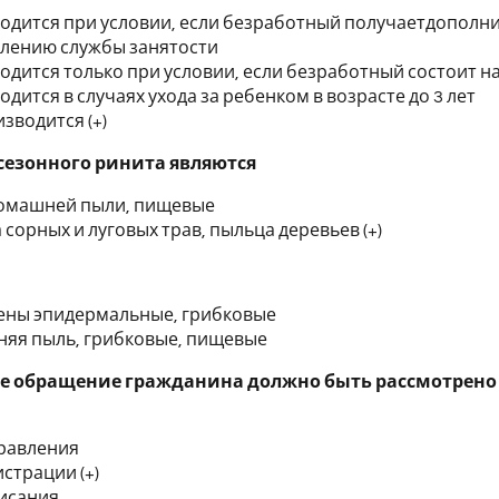
одится при условии, если безработный получаетдополн
лению службы занятости
одится только при условии, если безработный состоит н
дится в случаях ухода за ребенком в возрасте до 3 лет
зводится (+)
езонного ринита являются
омашней пыли, пищевые
 сорных и луговых трав, пыльца деревьев (+)
ены эпидермальные, грибковые
яя пыль, грибковые, пищевые
 обращение гражданина должно быть рассмотрено в
правления
истрации (+)
писания