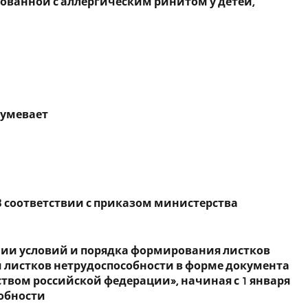
ованной с аллергическим ринитом у детей,
зумевает
В соответствии с приказом министерства
дении условий и порядка формирования листков
 листков нетрудоспособности в форме документа
твом российской федерации», начиная с 1 января
собности