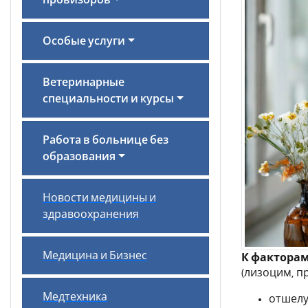
провизоров
Особые услуги
Ветеринарные
специальности и курсы
Работа в больнице без
образования
Новости медицины и
здравоохранения
Медицина и Бизнес
К факторам
(лизоцим, пр
Медтехника
отшелу