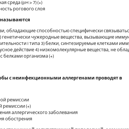
я среда (pH > 7) (+)
ность рогового слоя
 называются
ови, обладающие способностью специфически связываться
) генетически чужеродные вещества, вызывающие иммун
ительности I типа 3) белки, синтезируемые клетками и
сное действие 4) низкомолекулярные вещества, не обл
с белками организма (+)
обы с неинфекционными аллергенами проводят в
ой ремиссии
й ремиссии (+)
ения аллергического заболевания
ия обострения