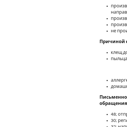
произв
направ
произв
произво
не прои
Причиной с
клещ д
пыльца
аллерг
домашн
Письменное
обращения
48; от
30; рег
32; на