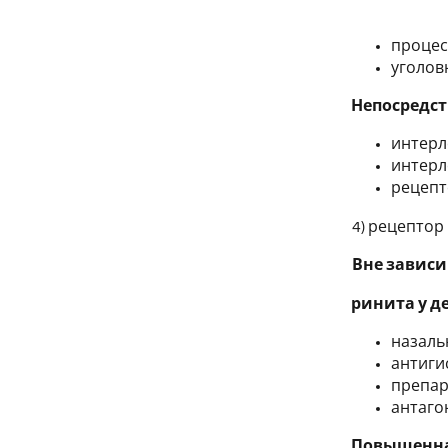
процес
уголовн
Непосредс
интерле
интерл
рецепт
4) рецептор
Вне зависи
ринита у д
назаль
антиги
препар
антаго
Повышенная