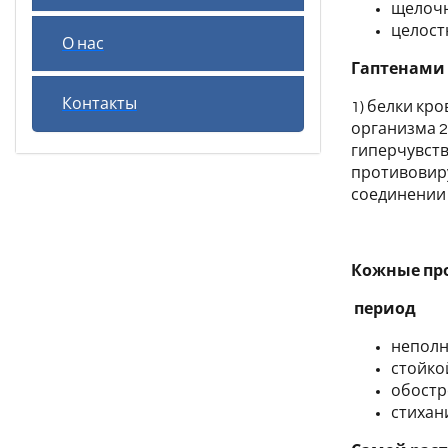
щелочна
целост
О нас
Гаптенами
Контакты
1) белки кр
организма 2
гиперчувств
противовиру
соединении 
Кожные пр
период
неполн
стойко
обостр
стихан