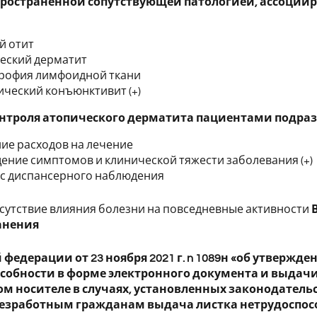
ространенной сопутствующей патологией, ассоциир
й отит
еский дерматит
рофия лимфоидной ткани
ический конъюнктивит (+)
нтроля атопического дерматита пациентами подра
ие расходов на лечение
ение симптомов и клинической тяжести заболевания (+)
 с диспансерного наблюдения
тсутствие влияния болезни на повседневные активности
анения
 федерации от 23 ноября 2021 г. n 1089н «об утверж
собности в форме электронного документа и выдачи
м носителе в случаях, установленных законодательс
 безработным гражданам выдача листка нетрудоспо