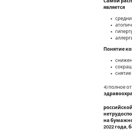
Самой расп
является
средни
атопич
гиперт
аллерг
Понятие ко
снижен
сокращ
снятие
4) полное о
здравоохр
российской
нетрудоспо
на бумажно
2022 года,