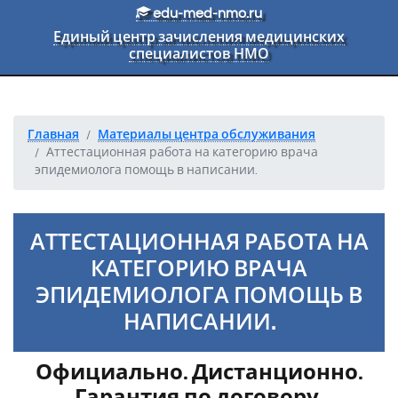
Перейти к основному тексту
edu-med-nmo.ru
Единый центр зачисления медицинских
специалистов НМО
Главная
Материалы центра обслуживания
Аттестационная работа на категорию врача
эпидемиолога помощь в написании.
АТТЕСТАЦИОННАЯ РАБОТА НА
КАТЕГОРИЮ ВРАЧА
ЭПИДЕМИОЛОГА ПОМОЩЬ В
НАПИСАНИИ.
Официально. Дистанционно.
Гарантия по договору.