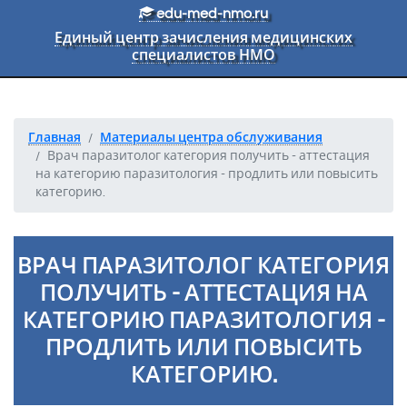
Перейти к основному тексту
edu-med-nmo.ru
Единый центр зачисления медицинских
специалистов НМО
Главная
Материалы центра обслуживания
Врач паразитолог категория получить - аттестация
на категорию паразитология - продлить или повысить
категорию.
ВРАЧ ПАРАЗИТОЛОГ КАТЕГОРИЯ
ПОЛУЧИТЬ - АТТЕСТАЦИЯ НА
КАТЕГОРИЮ ПАРАЗИТОЛОГИЯ -
ПРОДЛИТЬ ИЛИ ПОВЫСИТЬ
КАТЕГОРИЮ.