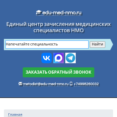
Перейти к основному тексту
edu-med-nmo.ru
Единый центр зачисления медицинских
специалистов НМО
ЗАКАЗАТЬ ОБРАТНЫЙ ЗВОНОК
metodist@edu-med-nmo.ru
+74998260032
Главная