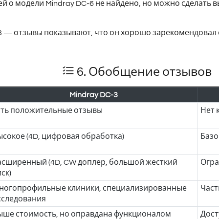
й о модели Mindray DC-6 не найдено, но можно сделать 
3 — отзывы показывают, что он хорошо зарекомендовал с
6. Обобщение отзывов
Mindray DC-3
сть положительные отзывы
Нет 
ысокое (4D, цифровая обработка)
Базо
асширенный (4D, CW доплер, большой жесткий
Огра
ск)
ногопрофильные клиники, специализированные
Част
сследования
ыше стоимость, но оправдана функционалом
Дост