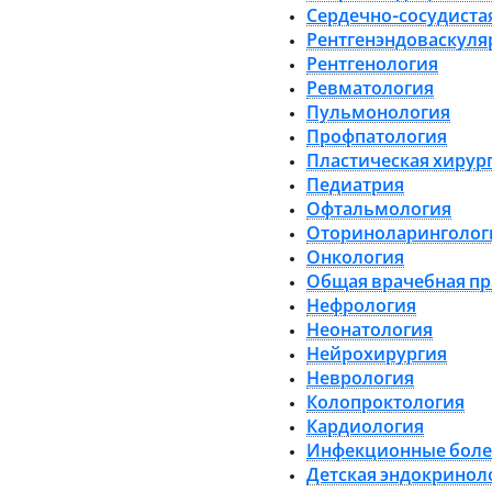
Сердечно-сосудиста
Рентгенэндоваскуля
Рентгенология
Ревматология
Пульмонология
Профпатология
Пластическая хирур
Педиатрия
Офтальмология
Оториноларинголог
Онкология
Общая врачебная пр
Нефрология
Неонатология
Нейрохирургия
Неврология
Колопроктология
Кардиология
Инфекционные боле
Детская эндокринол