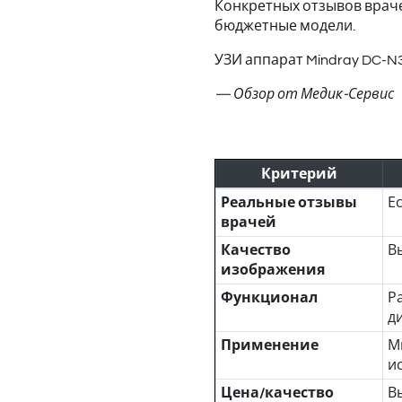
Конкретных отзывов враче
бюджетные модели.
УЗИ аппарат Mindray DC-N
— Обзор от Медик-Сервис
Критерий
Реальные отзывы
Е
врачей
Качество
В
изображения
Функционал
Р
ди
Применение
М
и
Цена/качество
В