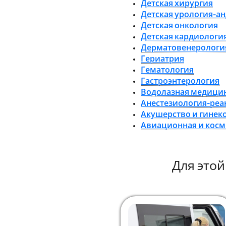
Детская хирургия
Детская урология-а
Детская онкология
Детская кардиологи
Дерматовенерологи
Гериатрия
Гематология
Гастроэнтерология
Водолазная медици
Анестезиология-ре
Акушерство и гинек
Авиационная и кос
Для это