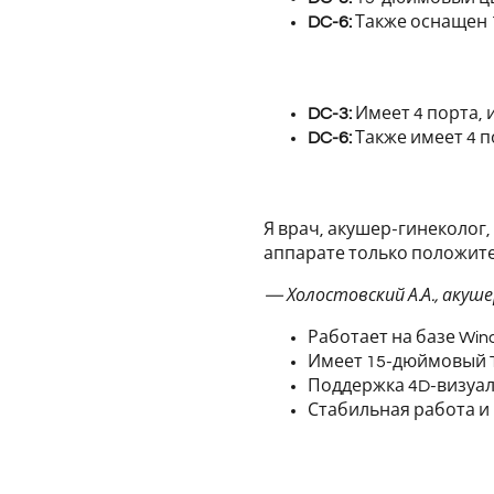
DC-6:
Также оснащен 
DC-3:
Имеет 4 порта, 
DC-6:
Также имеет 4 п
Я врач, акушер-гинеколог,
аппарате только положит
— Холостовский А.А., аку
Работает на базе Win
Имеет 15-дюймовый 
Поддержка 4D-визуал
Стабильная работа и