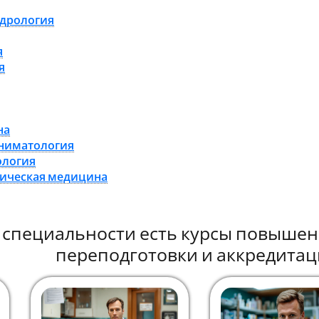
ндрология
я
я
на
аниматология
ология
мическая медицина
й специальности есть курсы повыше
переподготовки и аккредитац