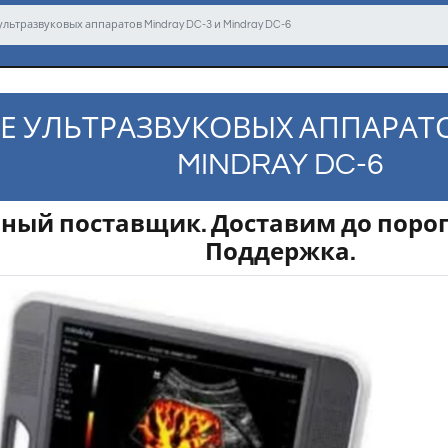
льтразвуковых аппаратов Mindray DC-3 и Mindray DC-6
Е УЛЬТРАЗВУКОВЫХ АППАРАТО
MINDRAY DC-6
ый поставщик. Доставим до порога.
Поддержка.