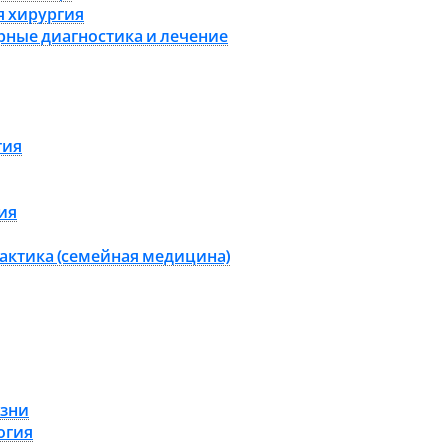
я хирургия
рные диагностика и лечение
гия
ия
актика (семейная медицина)
зни
огия