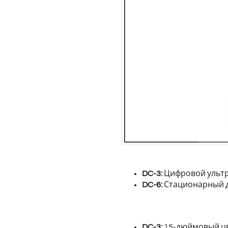
DC-3:
Цифровой ультр
DC-6:
Стационарный д
DC-3:
15-дюймовый цве