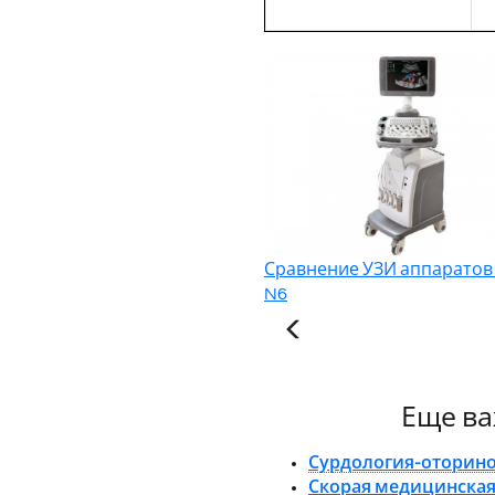
Сравнение УЗИ аппаратов 
N6
Еще ва
Сурдология-оторин
Скорая медицинска