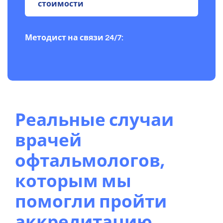
стоимости
Методист на связи 24/7:
Реальные случаи
врачей
офтальмологов,
которым мы
помогли пройти
аккредитацию