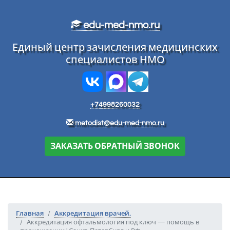
Перейти к основному тексту
edu-med-nmo.ru
Единый центр зачисления медицинских
специалистов НМО
+74998260032
metodist@edu-med-nmo.ru
ЗАКАЗАТЬ ОБРАТНЫЙ ЗВОНОК
Главная
Аккредитация врачей.
Аккредитация офтальмология под ключ — помощь в