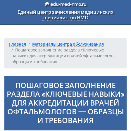
Перейти к основному тексту
edu-med-nmo.ru
Единый центр зачисления медицинских
специалистов НМО
Главная
Материалы центра обслуживания
Пошаговое заполнение раздела «Ключевые
навыки» для аккредитации врачей офтальмологов —
образцы и требования
ПОШАГОВОЕ ЗАПОЛНЕНИЕ
РАЗДЕЛА «КЛЮЧЕВЫЕ НАВЫКИ»
ДЛЯ АККРЕДИТАЦИИ ВРАЧЕЙ
ОФТАЛЬМОЛОГОВ — ОБРАЗЦЫ
И ТРЕБОВАНИЯ