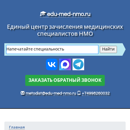
Перейти к основному тексту
edu-med-nmo.ru
Единый центр зачисления медицинских
специалистов НМО
ЗАКАЗАТЬ ОБРАТНЫЙ ЗВОНОК
metodist@edu-med-nmo.ru
+74998260032
Главная