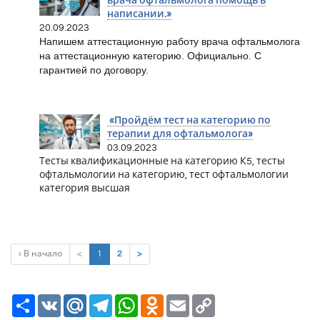
врача офтальмолога помощь в
написании.»
20.09.2023
Напишем аттестационную работу врача офтальмолога
на аттестационную категорию. Официально. С
гарантией по договору.
«Пройдём тест на категорию по
терапии для офтальмолога»
03.09.2023
Тесты квалификационные на категорию К5, тесты
офтальмологии на категорию, тест офтальмологии
категория высшая
(current)
‹ В начало
<
1
2
>
Ресурс
VK
Mail.Ru
Telegram
WhatsApp
Odnoklassniki
Email
Copy
Link