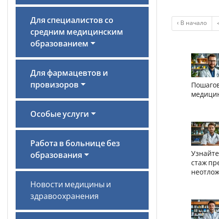
Для специалистов со
‹ В начало
средним медицинским
образованием
Для фармацевтов и
провизоров
Пошагов
медицин
Особые услуги
Работа в больнице без
Узнайте
образования
стаж пр
неотло
Новости медицины и
здравоохранения