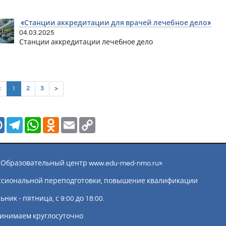
«Станции аккредитации для врачей лечебное дело»
04.03.2025
Станции аккредитации лечебное дело
(current)
<
1
2
3
>
Mail.Ru
Telegram
WhatsApp
Odnoklassniki
Email
Copy
Link
ы «Образовательный центр www.edu-med-nmo.ru»
ссиональной переподготовки, повышение квалификации
ик - пятница, с 9:00 до 18:00.
инимаем круглосуточно