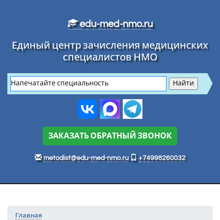
Перейти к основному тексту
edu-med-nmo.ru
Единый центр зачисления медицинских
специалистов НМО
ЗАКАЗАТЬ ОБРАТНЫЙ ЗВОНОК
metodist@edu-med-nmo.ru
+74998260032
Главная