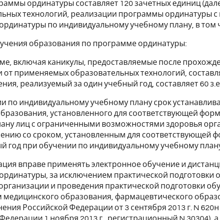
аммы ординатуры составляет 120 зачетных единиц (далее 
льных технологий, реализации программы ординатуры с
рдинатуры по индивидуальному учебному плану, в том 
олучения образования по программе ординатуры:
ме, включая каникулы, предоставляемые после прохожде
 от применяемых образовательных технологий, составл
ния, реализуемый за один учебный год, составляет 60 з.е.
и по индивидуальному учебному плану срок устанавлива
бразования, установленного для соответствующей форм
ану лиц с ограниченными возможностями здоровья орган
нению со сроком, установленным для соответствующей 
й год при обучении по индивидуальному учебному плану н
зация вправе применять электронное обучение и диста
рдинатуры, за исключением практической подготовки 
организации и проведения практической подготовки о
 медицинского образования, фармацевтического образ
ения Российской Федерации от 3 сентября 2013 г. N 62
Федерации 1 ноября 2013 г., регистрационный N 30304), 