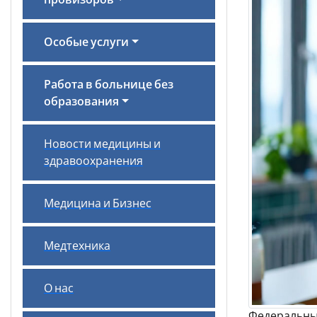
провизоров
Особые услуги
Работа в больнице без
образования
Новости медицины и
здравоохранения
Медицина и Бизнес
Медтехника
О нас
Федеральны