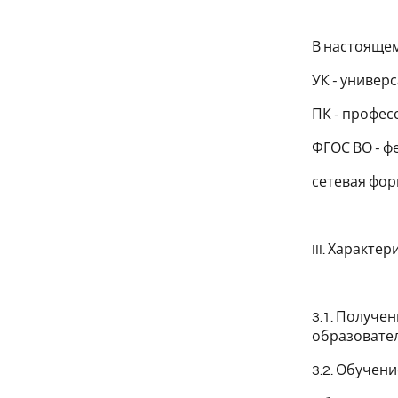
В настояще
УК - универ
ПК - профе
ФГОС ВО - ф
сетевая фор
III. Характе
3.1. Получе
образовател
3.2. Обучен