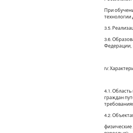
При обучен
технологии 
3.5. Реализ
3.6. Образо
Федерации, 
IV. Характе
4.1. Област
граждан пу
требованиям
4.2. Объект
физические л