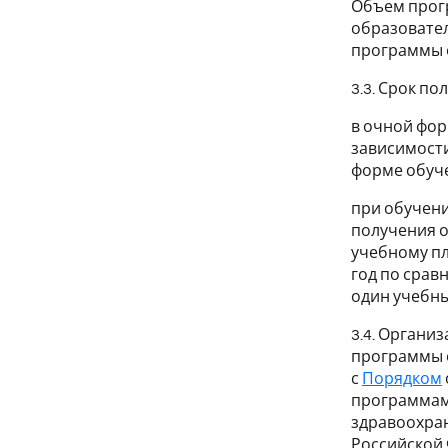
Объем прогр
образовате
программы о
3.3. Срок п
в очной фор
зависимости
форме обуче
при обучени
получения о
учебному пл
год по срав
один учебны
3.4. Органи
программы о
с
Порядком
программам
здравоохран
Российской 