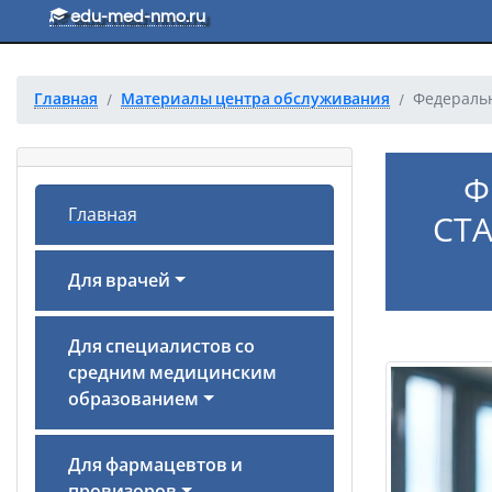
Перейти к основному тексту
edu-med-nmo.ru
Главная
Материалы центра обслуживания
Федеральн
Ф
Главная
СТ
Для врачей
Для специалистов со
средним медицинским
образованием
Для фармацевтов и