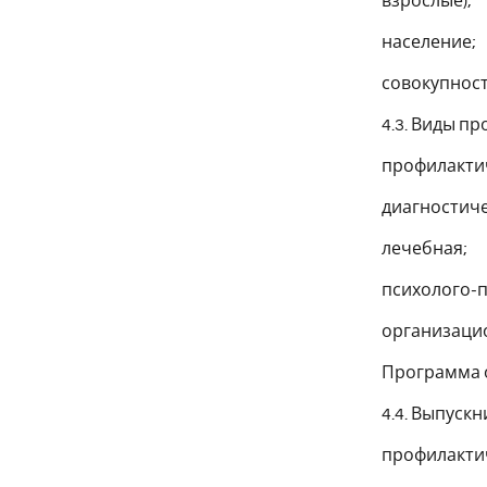
взрослые);
население;
совокупност
4.3. Виды п
профилакти
диагностиче
лечебная;
психолого-п
организаци
Программа о
4.4. Выпуск
профилактич