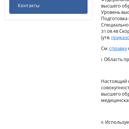
Контакты
высшего об
Уровень вы
Подготовка
Специально
31.08.48 Ск
(утв.
приказ
См.
справку
I. Область 
Настоящий 
совокупнос
высшего обр
медицинская
II. Использ