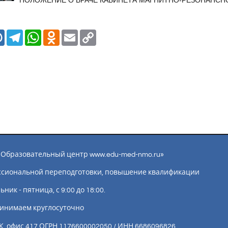
ПОЛОЖЕНИЕ О ВРАЧЕ КАБИНЕТА МАГНИТНО-РЕЗОНАНСН
Mail.Ru
Telegram
WhatsApp
Odnoklassniki
Email
Copy
Link
ы «Образовательный центр www.edu-med-nmo.ru»
ссиональной переподготовки, повышение квалификации
ик - пятница, с 9:00 до 18:00.
инимаем круглосуточно
К, офис 417 ОГРН 1176600002050 / ИНН 6686096826