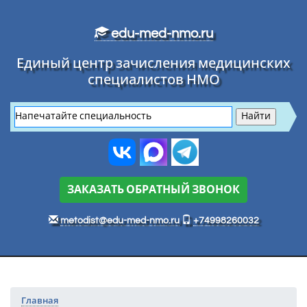
Перейти к основному тексту
edu-med-nmo.ru
Единый центр зачисления медицинских
специалистов НМО
ЗАКАЗАТЬ ОБРАТНЫЙ ЗВОНОК
metodist@edu-med-nmo.ru
+74998260032
Главная