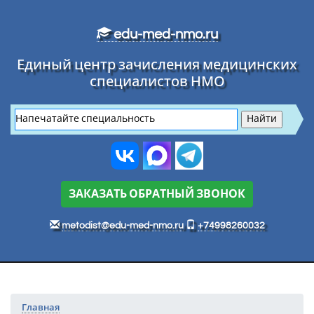
Перейти к основному тексту
edu-med-nmo.ru
Единый центр зачисления медицинских
специалистов НМО
ЗАКАЗАТЬ ОБРАТНЫЙ ЗВОНОК
metodist@edu-med-nmo.ru
+74998260032
Главная