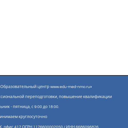
ы «Образовательный центр www.edu-med-nmo.ru»
ссиональной переподготовки, повышение квалификации
ик - пятница, с 9:00 до 18:00.
инимаем круглосуточно
К, офис 417 ОГРН 1176600002050 / ИНН 6686096826