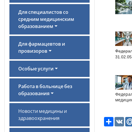
Для специалистов со
средним медицинским
образованием
Для фармацевтов и
Федерал
провизоров
31.02.0
Особые услуги
Работа в больнице без
образования
Федерал
медици
Новости медицины и
здравоохранения
Ресурс
VK