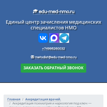
Перейти к основному тексту
edu-med-nmo.ru
Единый центр зачисления медицинских
специалистов НМО
+74998260032
metodist@edu-med-nmo.ru
ЗАКАЗАТЬ ОБРАТНЫЙ ЗВОНОК
Главная
Аккредитация врачей.
Аккредитация психиатрия и наркология под ключ —