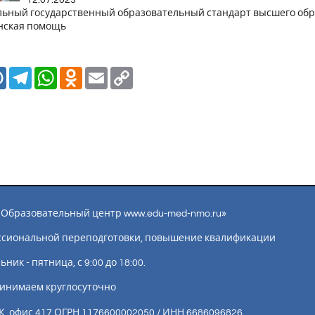
12.07.2023
ьный государственный образовательный стандарт высшего обра
нская помощь
Mail.Ru
Telegram
WhatsApp
Odnoklassniki
Email
Copy
Link
ы «Образовательный центр www.edu-med-nmo.ru»
ссиональной переподготовки, повышение квалификации
ик - пятница, с 9:00 до 18:00.
инимаем круглосуточно
К, офис 417 ОГРН 1176600002050 / ИНН 6686096826