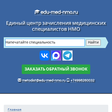
Перейти к основному тексту
edu-med-nmo.ru
Единый центр зачисления медицинских
специалистов НМО
ЗАКАЗАТЬ ОБРАТНЫЙ ЗВОНОК
metodist@edu-med-nmo.ru
+74998260032
Главная