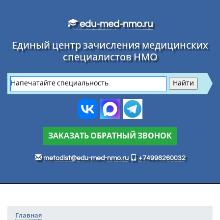
Перейти к основному тексту
edu-med-nmo.ru
Единый центр зачисления медицинских
специалистов НМО
ЗАКАЗАТЬ ОБРАТНЫЙ ЗВОНОК
metodist@edu-med-nmo.ru
+74998260032
Главная