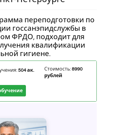
рамма переподготовки по
ции госсанэпидслужбы в
плом ФРДО, подходит для
олучения квалификации
ьной гигиене.
Стоимость:
8990
учения:
504 ак.
рублей
обучение