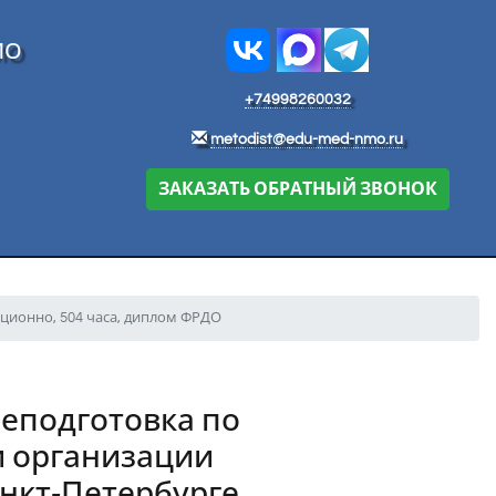
МО
+74998260032
metodist@edu-med-nmo.ru
ЗАКАЗАТЬ ОБРАТНЫЙ ЗВОНОК
ционно, 504 часа, диплом ФРДО
еподготовка по
и организации
нкт‑Петербурге