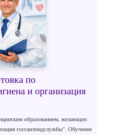
товка по
игиена и организация
дицинским образованием, желающих
низация госсанэпидслужбы". Обучение