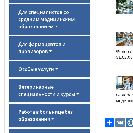
Для специалистов со
средним медицинским
образованием
Для фармацевтов и
Федерал
провизоров
31.02.0
Особые услуги
Ветеринарные
специальности и курсы
Федерал
медици
Работа в больнице без
образования
Ресурс
VK