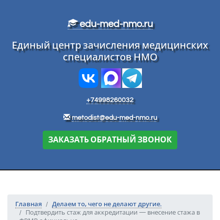
Перейти к основному тексту
edu-med-nmo.ru
Единый центр зачисления медицинских
специалистов НМО
+74998260032
metodist@edu-med-nmo.ru
ЗАКАЗАТЬ ОБРАТНЫЙ ЗВОНОК
Главная
Делаем то, чего не делают другие.
Подтвердить стаж для аккредитации — внесение стажа в