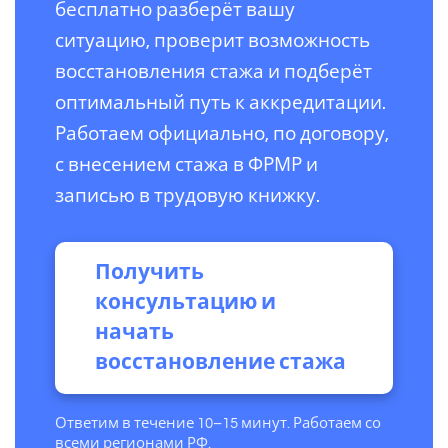
бесплатно разберёт вашу
ситуацию, проверит возможность
восстановления стажа и подберёт
оптимальный путь к аккредитации.
Работаем официально, по договору,
с внесением стажа в ФРМР и
записью в трудовую книжку.
Получить
консультацию и
начать
восстановление стажа
Ответим в течение 10–15 минут. Работаем со
всеми регионами РФ.