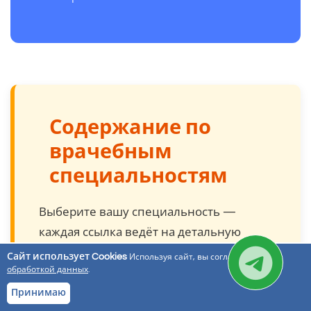
Содержание по
врачебным
специальностям
Выберите вашу специальность —
каждая ссылка ведёт на детальную
страницу с инструкцией по
Сайт использует Cookies
Используя сайт, вы соглашаетесь с
обработкой данных
.
восстановлению стажа и аккредитации.
Принимаю