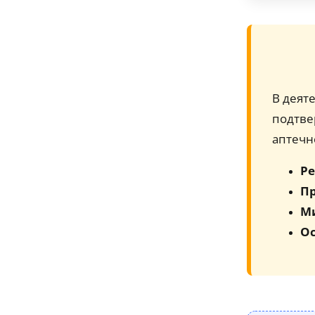
В деят
подтве
аптечн
Ре
Пр
М
Ос