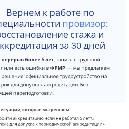
Вернем к работе по
пециальности
провизор
:
восстановление стажа и
ккредитация за 30 дней
и
перерыв более 5 лет
, запись в трудовой
ет или есть ошибки в
ФРМР
— мы предлагаем
 решение: официальное трудоустройство на
срок для допуска к аккредитации. Без
ящей переподготовки.
ситуации, которые мы решаем:
ройти аккредитацию, если не работал 5 лет?»
стажа для допуска к периодической аккредитации»