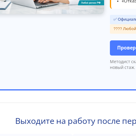
«Отказ
✅ Официаль
???? Любой
Провер
Методист ск
новый стаж.
Выходите на работу после пе