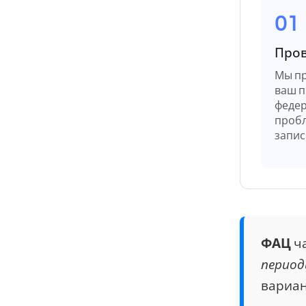
01
Пров
Мы пр
ваш п
федер
пробл
запис
ФАЦ
ча
период
вариан