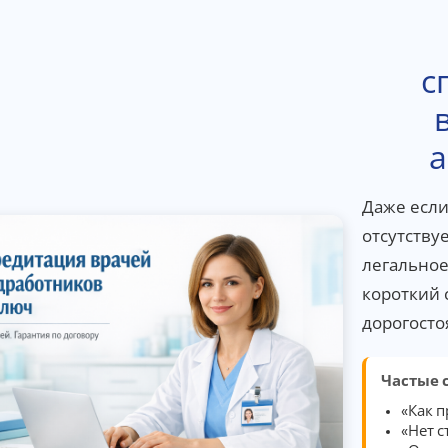
с
а
Даже есл
отсутству
легальное
короткий 
дорогосто
Частые 
«Как п
«Нет 