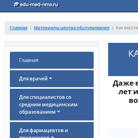
Перейти к основному тексту
edu-med-nmo.ru
Главная
Материалы центра обслуживания
Как восст
К
Главная
Для врачей
Даже 
лет 
Для специалистов со
во
средним медицинским
образованием
Для фармацевтов и