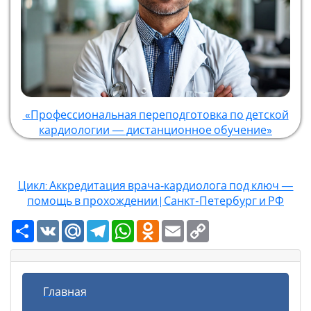
«Профессиональная переподготовка по детской
кардиологии — дистанционное обучение»
Цикл: Аккредитация врача‑кардиолога под ключ —
помощь в прохождении | Санкт-Петербург и РФ
Ресурс
VK
Mail.Ru
Telegram
WhatsApp
Odnoklassniki
Email
Copy
Link
Главная