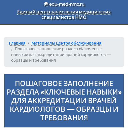
Перейти к основному тексту
edu-med-nmo.ru
Единый центр зачисления медицинских
специалистов НМО
Главная
Материалы центра обслуживания
Пошаговое заполнение раздела «Ключевые
навыки» для аккредитации врачей кардиологов —
образцы и требования
ПОШАГОВОЕ ЗАПОЛНЕНИЕ
РАЗДЕЛА «КЛЮЧЕВЫЕ НАВЫКИ»
ДЛЯ АККРЕДИТАЦИИ ВРАЧЕЙ
КАРДИОЛОГОВ — ОБРАЗЦЫ И
ТРЕБОВАНИЯ