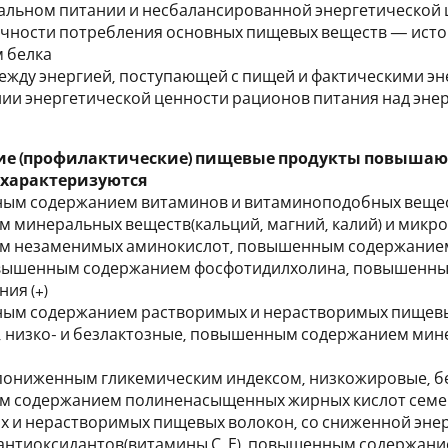
альном питании и несбалансированной энергетической
очности потребления основных пищевых веществ — источн
 белка
между энергией, поступающей с пищей и фактическими эн
ии энергетической ценности рационов питания над эне
ие (профилактические) пищевые продукты повыша
 характеризуются
ым содержанием витаминов и витаминоподобных веществ
 минеральных веществ(кальций, магний, калий) и микро
м незаменимых аминокислот, повышенным содержанием
овышенным содержанием фосфотидилхолина, повышенны
ия (+)
ным содержанием растворимых и нерастворимых пищевы
, низко- и безлактозные, повышенным содержанием ми
и пониженным гликемическим индексом, низкожировые, 
 содержанием полиненасыщенных жирных кислот семе
х и нерастворимых пищевых волокон, со сниженной эн
нтиоксидантов(витамины С, Е), повышенным содержанием