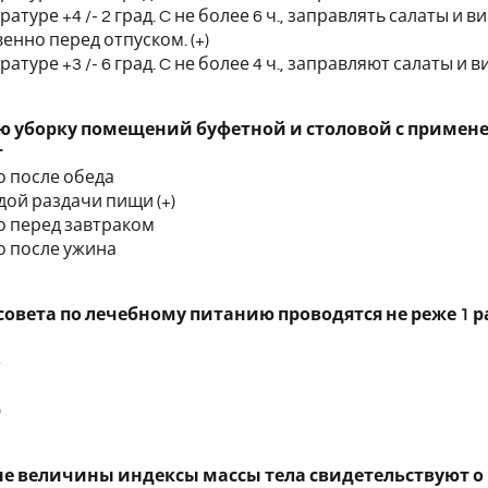
ратуре +4 /- 2 град. C не более 6 ч., заправлять салаты 
енно перед отпуском. (+)
ратуре +3 /- 6 град. C не более 4 ч., заправляют салаты
ю уборку помещений буфетной и столовой с примен
т
о после обеда
дой раздачи пищи (+)
о перед завтраком
о после ужина
совета по лечебному питанию проводятся не реже 1 р
е
)
 величины индексы массы тела свидетельствуют о