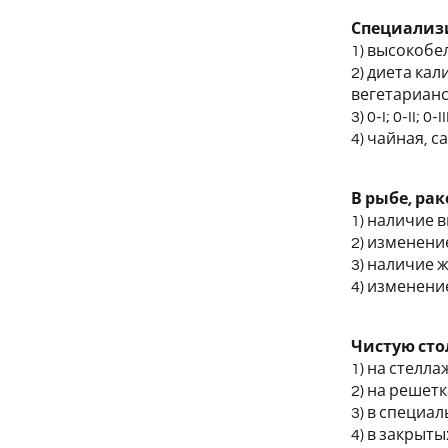
Специализ
1) высокобе
2) диета ка
вегетарианск
3) 0-I; 0-II;
4) чайная, 
В рыбе, ра
1) наличие 
2) изменени
3) наличие 
4) изменени
Чистую сто
1) на стелла
2) на решетк
3) в специа
4) в закрыты