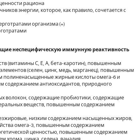
 ценности рациона
иков энергии, которое, как правило, сочетается с
ерготратами организма (+)
рготратами
ющие неспецифическую иммунную реактивность
 (витамины С, Е, А, бета-каротин), повышенным
элементов (селен, цинк, медь, марганец), повышенным
 полиненасыщенные жирные кислоты омега-6 и
м содержанием антиоксидантов, природного
х волокон, содержащие пробиотики, содержащие
неральных веществ, повышенным содержанием
безжировые, низким содержанием насыщенных жиров,
йства омега-3, повышенным содержанием
ергетической ценностью, повышенным содержанием
 хрома, цинка, селена, ванадия