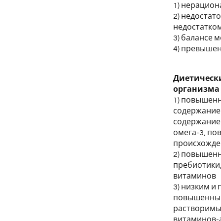
1) нерацион
2) недостат
недостатком
3) балансе 
4) превышен
Диетическ
организма
1) повышенн
содержанием
содержание
омега-3, п
происхожден
2) повышен
пребиотики
витаминов
3) низким 
повышенным
растворимы
витаминов-а