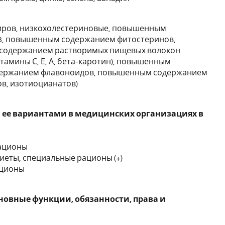
иров, низкохолестериновые, повышенным
3, повышенным содержанием фитостеринов,
содержанием растворимых пищевых волокон
амины С, Е, А, бета-каротин), повышенным
содержанием флавоноидов, повышенным содержанием
в, изотиоцианатов)
и ее вариантами в медицинских организациях в
рационы
иеты, специальные рационы (+)
ационы
новные функции, обязанности, права и