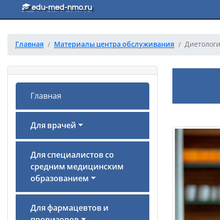
Перейти к основному тексту
edu-med-nmo.ru
Главная
Материалы центра обслуживания
Диетологи
Главная
Для врачей
Для специалистов со
средним медицинским
образованием
Для фармацевтов и