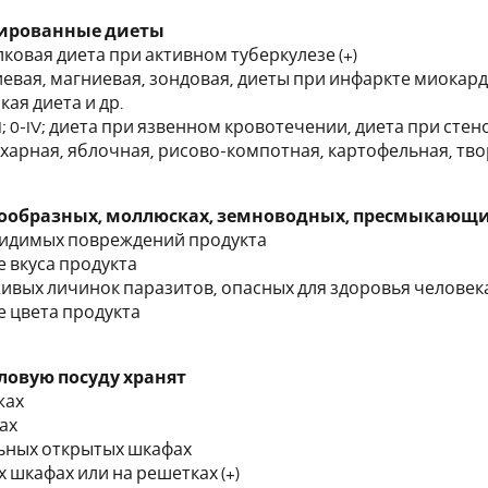
ированные диеты
лковая диета при активном туберкулезе (+)
лиевая, магниевая, зондовая, диеты при инфаркте миокар
ая диета и др.
 0-III; 0-IV; диета при язвенном кровотечении, диета при сте
сахарная, яблочная, рисово-компотная, картофельная, тво
кообразных, моллюсках, земноводных, пресмыкающих
видимых повреждений продукта
е вкуса продукта
живых личинок паразитов, опасных для здоровья человека
е цвета продукта
ловую посуду хранят
жах
ах
льных открытых шкафах
х шкафах или на решетках (+)