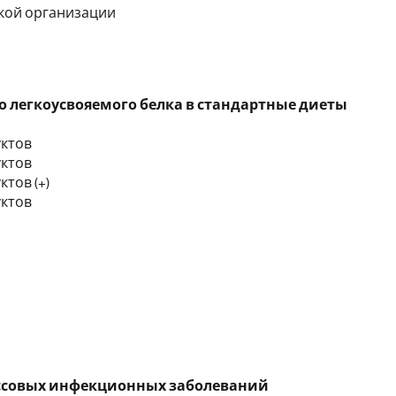
ской организации
 легкоусвояемого белка в стандартные диеты
уктов
уктов
тов (+)
уктов
ассовых инфекционных заболеваний