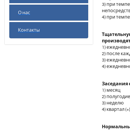
3) при темпе
непосредств
О нас
4) при темпе
Контакты
Тщательну
производя
1) ежедневн
2) после каж
3) ежедневн
4) ежедневн
Заседания 
1) месяц
2) полугоди
3) неделю
4) квартал (+
Нормальные