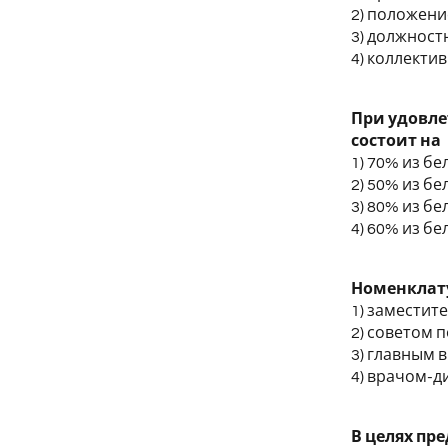
2) положени
3) должностн
4) коллекти
При удовле
состоит на
1) 70% из б
2) 50% из б
3) 80% из б
4) 60% из б
Номенклату
1) заместит
2) советом 
3) главным 
4) врачом-д
В целях пр