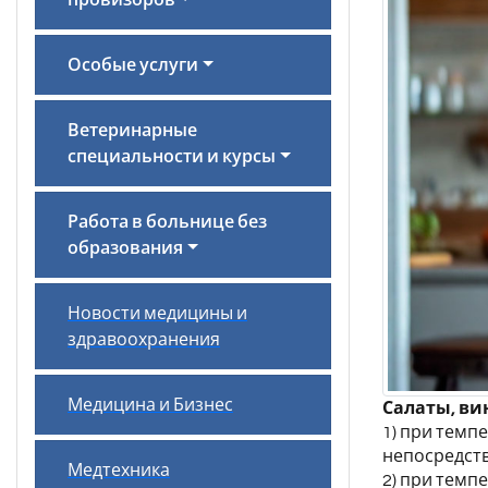
провизоров
Особые услуги
Ветеринарные
специальности и курсы
Работа в больнице без
образования
Новости медицины и
здравоохранения
Медицина и Бизнес
Салаты, ви
1) при темпе
непосредств
Медтехника
2) при темпе