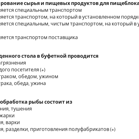
ирование сырья и пищевых продуктов для пищебло
ляется специальным транспортом
ляется транспортом, на который в установленном поряд
ляется специальным, чистым транспортом, на который в
ляется транспортом поставщика
денного стола в буфетной проводится
загрязнения
дого посетителя (+)
втраком, обедом, ужином
трака, обеда, ужина
обработка рыбы состоит из
ния, тушения
 жарки
я, варки
ия, разделки, приготовления полуфабрикатов (+)