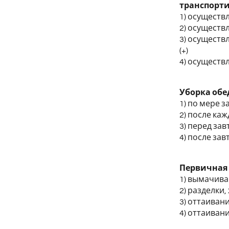
транспорт
1) осуществ
2) осуществ
3) осуществ
(+)
4) осуществ
Уборка обе
1) по мере 
2) после каж
3) перед за
4) после зав
Первичная 
1) вымачива
2) разделки,
3) оттаивани
4) оттаиван