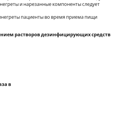
и винегреты и нарезанные компоненты следует
 и винегреты пациенты во время приема пищи
ением растворов дезинфицирующих средств
аза в