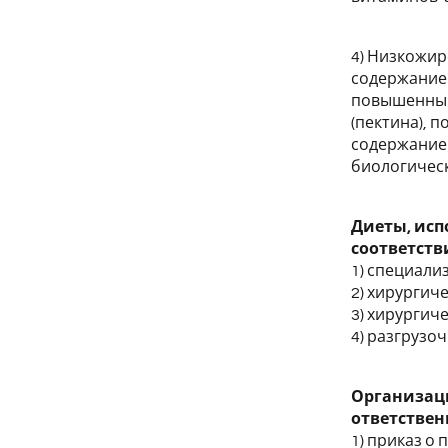
4) Низкожи
содержание
повышенным
(пектина), 
содержание
биологическ
Диеты, исп
соответств
1) специал
2) хирургич
3) хирургич
4) разгрузо
Организаци
ответствен
1) приказ о