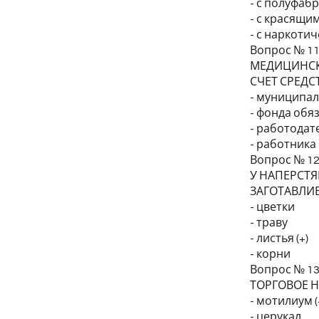
- с полуфаб
- с красящи
- с наркоти
Вопрос № 1
МЕДИЦИНСК
СЧЕТ СРЕДС
- муниципа
- фонда обя
- работодате
- работника
Вопрос № 1
У НАПЕРСТЯ
ЗАГОТАВЛИ
- цветки
- траву
- листья (+)
- корни
Вопрос № 1
ТОРГОВОЕ 
- мотилиум (
- церукал