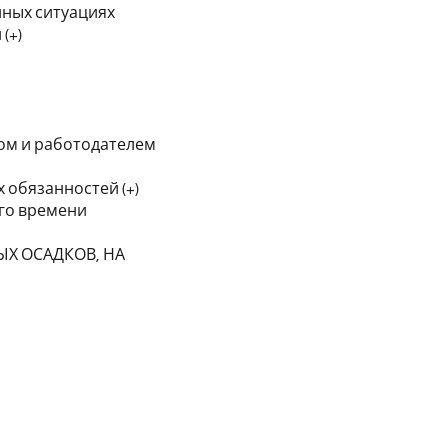
йных ситуациях
(+)
ом и работодателем
 обязанностей (+)
его времени
Х ОСАДКОВ, НА