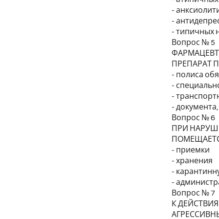
- анксиолит
- антидепре
- типичных 
Вопрос № 5
ФАРМАЦЕВТ
ПРЕПАРАТ 
- полиса об
- специальн
- транспорт
- документа
Вопрос № 6
ПРИ НАРУШ
ПОМЕЩАЕТС
- приемки
- хранения
- карантинну
- админист
Вопрос № 7
К ДЕЙСТВИЯ
АГРЕССИВН