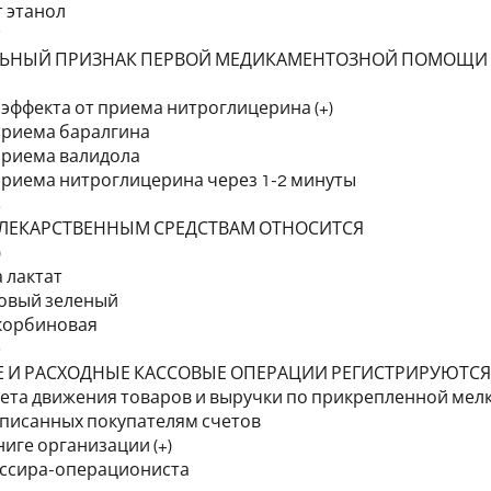
 этанол
7
ЬНЫЙ ПРИЗНАК ПЕРВОЙ МЕДИКАМЕНТОЗНОЙ ПОМОЩИ 
е эффекта от приема нитроглицерина (+)
 приема баралгина
 приема валидола
 приема нитроглицерина через 1-2 минуты
8
 ЛЕКАРСТВЕННЫМ СРЕДСТВАМ ОТНОСИТСЯ
)
а лактат
товый зеленый
скорбиновая
9
 И РАСХОДНЫЕ КАССОВЫЕ ОПЕРАЦИИ РЕГИСТРИРУЮТСЯ
чета движения товаров и выручки по прикрепленной мел
ыписанных покупателям счетов
ниге организации (+)
ассира-операциониста