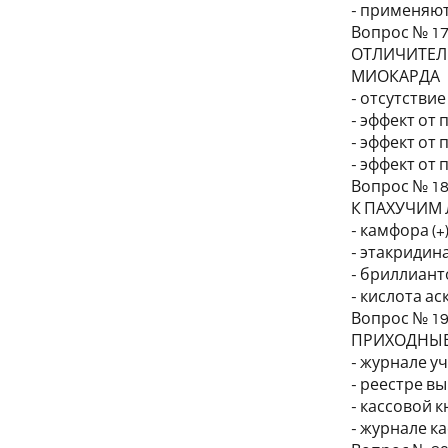
- применяют
Вопрос № 1
ОТЛИЧИТЕЛ
МИОКАРДА
- отсутстви
- эффект от
- эффект от
- эффект от
Вопрос № 1
К ПАХУЧИМ
- камфора (+
- этакридин
- бриллиан
- кислота а
Вопрос № 1
ПРИХОДНЫЕ
- журнале у
- реестре в
- кассовой к
- журнале к