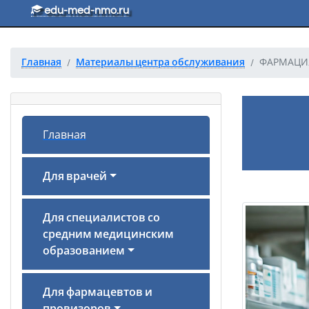
Перейти к основному тексту
edu-med-nmo.ru
Главная
Материалы центра обслуживания
ФАРМАЦИЯ
Главная
Для врачей
Для специалистов со
средним медицинским
образованием
Для фармацевтов и