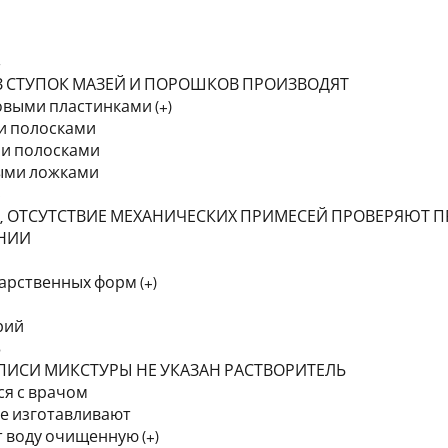
4
З СТУПОК МАЗЕЙ И ПОРОШКОВ ПРОИЗВОДЯТ
овыми пластинками (+)
и полосками
ми полосками
ыми ложками
5
Х, ОТСУТСТВИЕ МЕХАНИЧЕСКИХ ПРИМЕСЕЙ ПРОВЕРЯЮТ П
НИИ
карственных форм (+)
рий
6
ПИСИ МИКСТУРЫ НЕ УКАЗАН РАСТВОРИТЕЛЬ
ся с врачом
не изготавливают
 воду очищенную (+)