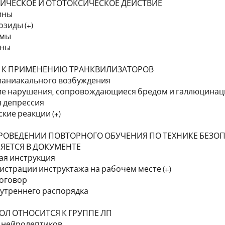
ИЧЕСКОЕ И ОТОТОКСИЧЕСКОЕ ДЕЙСТВИЕ
ины
озиды (+)
амы
ины
 К ПРИМЕНЕНИЮ ТРАНКВИЛИЗАТОРОВ
маниакального возбуждения
кие нарушения, сопровождающиеся бредом и галлюцина
я депрессия
кие реакции (+)
ПРОВЕДЕНИИ ПОВТОРНОГО ОБУЧЕНИЯ ПО ТЕХНИКЕ БЕЗО
ЯЕТСЯ В ДОКУМЕНТЕ
ая инструкция
гистрации инструктажа на рабочем месте (+)
договор
нутреннего распорядка
Л ОТНОСИТСЯ К ГРУППЕ ЛП
х нейролептиков