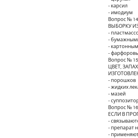
- карсил
- имодиум
Вопрос № 1
ВЫБОРКУ И
- пластмасс
- бумажным
- картонны
- фарфоров
Вопрос № 1
ЦВЕТ, ЗАПА
ИЗГОТОВЛЕ
- порошков
- жидких ле
- мазей
- суппозито
Вопрос № 1
ЕСЛИ В ПРО
- связывают
- препарат 
- применяют