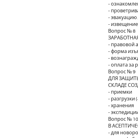
- ознакомле
- проветрив
- эвакуацию
- извещение
Вопрос № 8
ЗАРАБОТНАЯ
- правовой 
- форма изъ
- вознаграж
- оплата за
Вопрос № 9
ДЛЯ ЗАЩИТ
СКЛАДЕ СОЗ
- приемки
- разгрузки (
- хранения
- экспедици
Вопрос № 1
В АСЕПТИЧ
- для новор