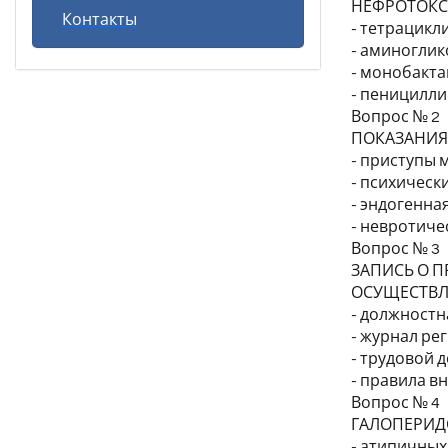
НЕФРОТОКС
Контакты
- тетрацикл
- аминоглик
- монобакт
- пеницилл
Вопрос № 2
ПОКАЗАНИЯ
- приступы 
- психичес
- эндогенна
- невротичес
Вопрос № 3
ЗАПИСЬ О 
ОСУЩЕСТВЛ
- должностн
- журнал ре
- трудовой 
- правила в
Вопрос № 4
ГАЛОПЕРИДО
- атипичны