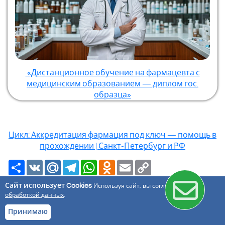
«Дистанционное обучение на фармацевта с
медицинским образованием — диплом гос.
образца»
Цикл: Аккредитация фармация под ключ — помощь в
прохождении | Санкт-Петербург и РФ
Ресурс
VK
Mail.Ru
Telegram
WhatsApp
Odnoklassniki
Email
Copy
Link
Сайт использует Cookies
Используя сайт, вы соглашаетесь с
обработкой данных
.
Главная
Принимаю