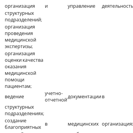
организация
и
управление
деятельност
структурных
подразделений;
организация
проведения
медицинской
экспертизы;
организация
оценки качества
оказания
медицинской
помощи
пациентам;
учетно-
ведение
документации
в
отчетной
структурных
подразделениях;
создание
в
медицинских
организация
благоприятных