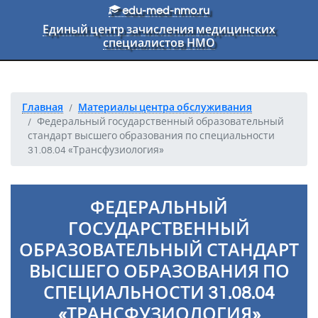
Перейти к основному тексту
edu-med-nmo.ru
Единый центр зачисления медицинских
специалистов НМО
Главная
Материалы центра обслуживания
Федеральный государственный образовательный
стандарт высшего образования по специальности
31.08.04 «Трансфузиология»
ФЕДЕРАЛЬНЫЙ
ГОСУДАРСТВЕННЫЙ
ОБРАЗОВАТЕЛЬНЫЙ СТАНДАРТ
ВЫСШЕГО ОБРАЗОВАНИЯ ПО
СПЕЦИАЛЬНОСТИ 31.08.04
«ТРАНСФУЗИОЛОГИЯ»