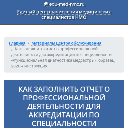
Перейти к основному тексту
edu-med-nmo.ru
Единый центр зачисления медицинских
специалистов НМО
Главная
Материалы центра обслуживания
Как заполнить отчет о профессиональной
деятельности для аккредитации по специальности
«Функциональная диагностика медсестры»: образец
2026 + инструкция.
КАК ЗАПОЛНИТЬ ОТЧЕТ О
ПРОФЕССИОНАЛЬНОЙ
ДЕЯТЕЛЬНОСТИ ДЛЯ
АККРЕДИТАЦИИ ПО
СПЕЦИАЛЬНОСТИ