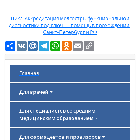
Цикл: Аккредитация медсестры функциональной
диагностики под ключ — помощь в прохождении |
Санкт-Петербург и РФ
Ресурс
VK
Mail.Ru
Telegram
WhatsApp
Odnoklassniki
Email
Copy
Link
Главная
Для врачей
Для специалистов со средним
медицинским образованием
Для фармацевтов и провизоров