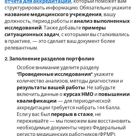
отчета для аккредитации
, который поможет вам
структурировать информацию. Обязательно укажите
название медицинского учреждения
, вашу
должность, период работы и
анализ выполненных
исследований
. Также добавьте
примеры
ситуационных задач
, с которыми вы сталкивались
в практике, — это сделает ваш документ более
релевантным.
2. Заполнение разделов портфолио
Особое внимание уделите разделу
"Проведенные исследования"
: укажите
количество анализов, методы диагностики и
результаты вашей работы
. Не забудьте
включить данные о
курсах НМО
и
повышении
квалификации
— для периодической
аккредитации требуется набрать 144 балла.
Если у вас был
перерыв в стаже
, не
переживайте — мы поможем вам восстановить
необходимые документы через Федеральный
регистр медицинских работников (ФРМР).