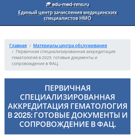
Перейти к основному тексту
edu-med-nmo.ru
Единый центр зачисления медицинских
специалистов НМО
Главная
Материалы центра обслуживания
Первичная специализированная аккредитация
гематология в 2025: готовые документы и
сопровождение в ФАЦ.
ПЕРВИЧНАЯ
СПЕЦИАЛИЗИРОВАННАЯ
АККРЕДИТАЦИЯ ГЕМАТОЛОГИЯ
В 2025: ГОТОВЫЕ ДОКУМЕНТЫ И
СОПРОВОЖДЕНИЕ В ФАЦ.