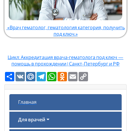
«Врач гематолог, гематология категория, получить
под ключ.»
Цикл: Аккредитация врача‑гематолога под ключ —
помощь в прохождении | Санкт-Петербург и РФ
Ресурс
VK
Mail.Ru
Telegram
WhatsApp
Odnoklassniki
Email
Copy
Link
Главная
Для врачей