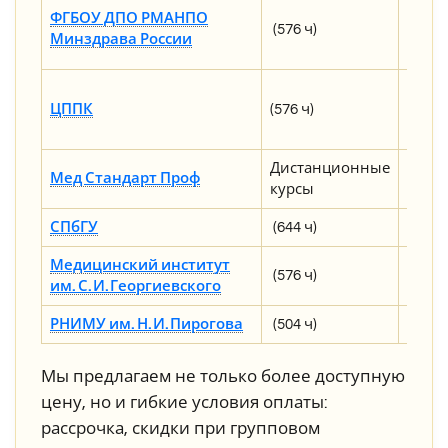
201 60
ФГБОУ ДПО РМАНПО
(576 ч)
221 80
Минздрава России
(ино
43 500
ЦППК
(576 ч)
расс
73 000
Дистанционные
Мед Стандарт Проф
от 31 
курсы
СПбГУ
(644 ч)
90 000
Медицинский институт
(576 ч)
59 165
им. С. И. Георгиевского
РНИМУ им. Н. И. Пирогова
(504 ч)
160 60
Мы предлагаем не только более доступную
цену, но и гибкие условия оплаты:
рассрочка, скидки при групповом