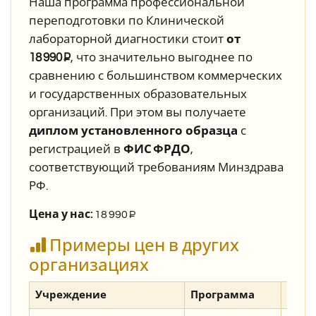
Наша программа профессиональной
переподготовки по Клинической
лабораторной диагностики стоит
от
18 990 ₽
, что значительно выгоднее по
сравнению с большинством коммерческих
и государственных образовательных
организаций. При этом вы получаете
диплом установленного образца
с
регистрацией в
ФИС ФРДО
,
соответствующий требованиям Минздрава
РФ.
Цена у нас:
1
8 990
₽
Примеры цен в других
организациях
Учреждение
Программа
Стои