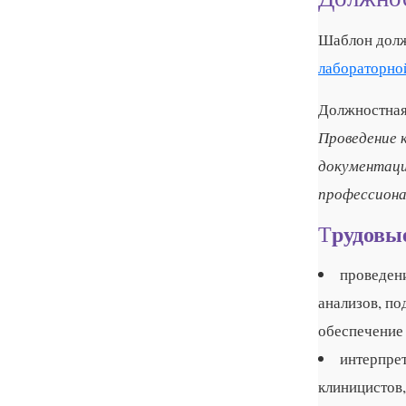
Шаблон долж
лабораторно
Должностная
Проведение 
документаци
профессиона
рудовы
Т
проведен
анализов, по
обеспечение 
интерпре
клиницистов,