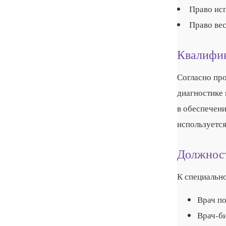
Право ис
Право ве
Квалифик
Согласно пр
диагностике 
в обеспечени
используется
Должност
К специальн
Врач по
Врач‑б