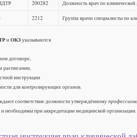
ПДТР
200282
Должность врач по клинической
З
2212
Группа врачи специалисты по кл
ТР
ОКЗ
и
указываются
вом договоре,
м расписании,
стной инструкции
ности для контролирующих органов.
профессиона
ждают соответствие должности утверждённому
и необходимы при аккредитации медицинской организации.
тная инструкция врач клинической ла