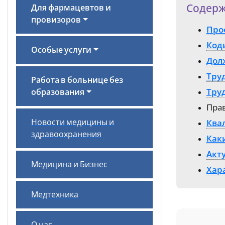
Содерж
Для фармацевтов и
провизоров
Про
Код
Особые услуги
Дол
Тру
Работа в больнице без
Тру
образования
Пра
Новости медицины и
Ква
здравоохранения
Как
Акту
Медицина и Бизнес
Хар
Медтехника