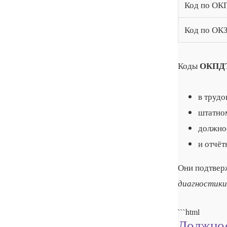
Код по ОК
Код по ОК
ОКПД
Коды
в трудо
штатно
должно
и отчёт
Они подтвер
диагностики
```html
Должнос