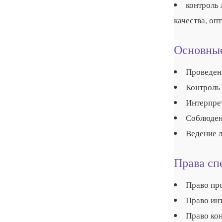
контроль 
качества, оп
Основные
Проведен
Контроль
Интерпре
Соблюден
Ведение 
Права сп
Право пр
Право инт
Право ко