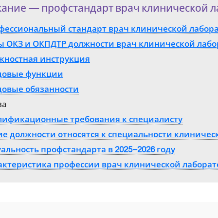
ание — профстандарт врач клинической л
фессиональный стандарт врач клинической лабор
ы ОКЗ и ОКПДТР должности врач клинической лабор
жностная инструкция
довые функции
довые обязанности
ва
лификационные требования к специалисту
ие должности относятся к специальности клиничес
альность профстандарта в 2025–2026 году
актеристика профессии врач клинической лаборат