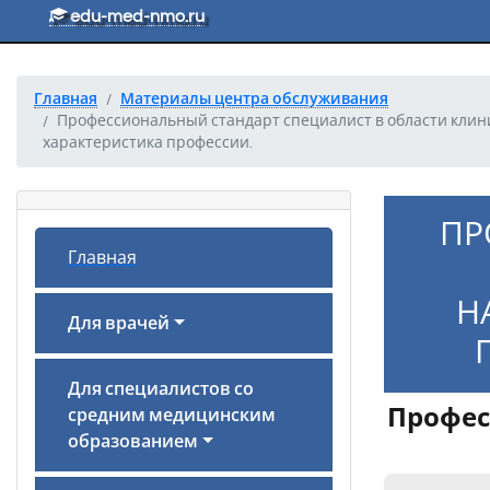
Перейти к основному тексту
edu-med-nmo.ru
Главная
Материалы центра обслуживания
Профессиональный стандарт специалист в области клин
характеристика профессии.
ПР
Главная
Н
Для врачей
Для специалистов со
Профес
средним медицинским
образованием