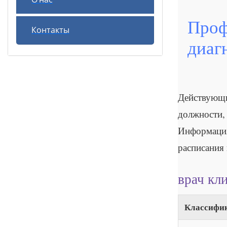
О нас
Проф
Контакты
диаг
Действую
должности,
Информация
расписания
врач кл
Классифи