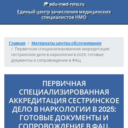
Перейти к основному тексту
edu-med-nmo.ru
Единый центр зачисления медицинских
специалистов НМО
Главная
Материалы центра обслуживания
Первичная специализированная аккредитация
сестринское дело в наркологии в 2025: готовые
документы и сопровождение в ФАЦ.
ПЕРВИЧНАЯ
СПЕЦИАЛИЗИРОВАННАЯ
АККРЕДИТАЦИЯ СЕСТРИНСКОЕ
ДЕЛО В НАРКОЛОГИИ В 2025:
ГОТОВЫЕ ДОКУМЕНТЫ И
СОПРОВОЖДЕНИЕ В ФАЦ.