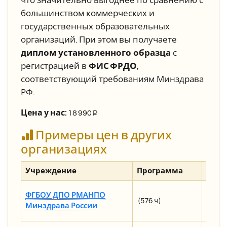
что значительно выгоднее по сравнению с
большинством коммерческих и
государственных образовательных
организаций. При этом вы получаете
диплом установленного образца
с
регистрацией в
ФИС ФРДО
,
соответствующий требованиям Минздрава
РФ.
Цена у нас:
1
8 990
₽
Примеры цен в других
организациях
Учреждение
Программа
Стои
201 60
ФГБОУ ДПО РМАНПО
(576 ч)
221 80
Минздрава России
(ино