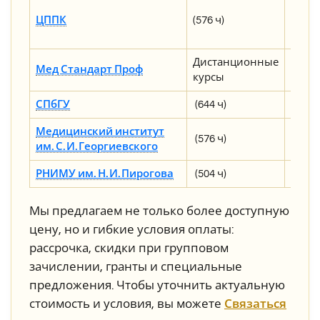
43 500
ЦППК
(576 ч)
расс
73 000
Дистанционные
Мед Стандарт Проф
от 31 
курсы
СПбГУ
(644 ч)
90 000
Медицинский институт
(576 ч)
59 165
им. С. И. Георгиевского
РНИМУ им. Н. И. Пирогова
(504 ч)
160 60
Мы предлагаем не только более доступную
цену, но и гибкие условия оплаты:
рассрочка, скидки при групповом
зачислении, гранты и специальные
предложения. Чтобы уточнить актуальную
стоимость и условия, вы можете
Связаться