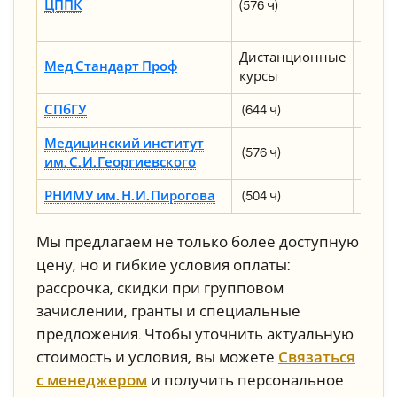
ЦППК
(576 ч)
расс
73 000
Дистанционные
Мед Стандарт Проф
от 31 
курсы
СПбГУ
(644 ч)
90 000
Медицинский институт
(576 ч)
59 165
им. С. И. Георгиевского
РНИМУ им. Н. И. Пирогова
(504 ч)
160 60
Мы предлагаем не только более доступную
цену, но и гибкие условия оплаты:
рассрочка, скидки при групповом
зачислении, гранты и специальные
предложения. Чтобы уточнить актуальную
стоимость и условия, вы можете
Связаться
с менеджером
и получить персональное