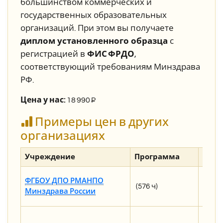
большинством коммерческих и
государственных образовательных
организаций. При этом вы получаете
диплом установленного образца
с
регистрацией в
ФИС ФРДО
,
соответствующий требованиям Минздрава
РФ.
Цена у нас:
1
8 990
₽
Примеры цен в других
организациях
Учреждение
Программа
Стои
201 60
ФГБОУ ДПО РМАНПО
(576 ч)
221 80
Минздрава России
(ино
43 500