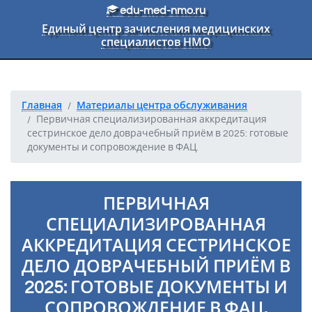
Перейти к основному тексту
edu-med-nmo.ru
Единый центр зачисления медицинских
специалистов НМО
Главная
Материалы центра обслуживания
Первичная специализированная аккредитация
сестринское дело доврачебный приём в 2025: готовые
документы и сопровождение в ФАЦ.
ПЕРВИЧНАЯ
СПЕЦИАЛИЗИРОВАННАЯ
АККРЕДИТАЦИЯ СЕСТРИНСКОЕ
ДЕЛО ДОВРАЧЕБНЫЙ ПРИЁМ В
2025: ГОТОВЫЕ ДОКУМЕНТЫ И
СОПРОВОЖДЕНИЕ В ФАЦ.