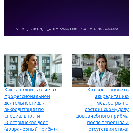
...
Как заполнить отчет о
Как восстановить
профессиональной
аккредитацию
деятельности для
медсестры по
аккредитации по
сестринскому делу
специальности
доврачебного приёма
«Сестринское дело
после перерыва и
(доврачебный приём)»:
отсутствия стажа