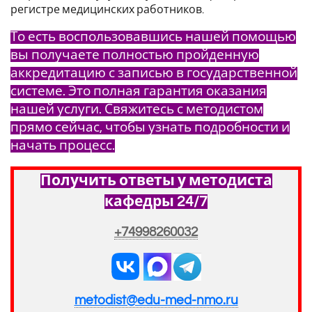
регистре медицинских работников.
То есть воспользовавшись нашей помощью
вы получаете полностью пройденную
аккредитацию с записью в государственной
системе. Это полная гарантия оказания
нашей услуги. Свяжитесь с методистом
прямо сейчас, чтобы узнать подробности и
начать процесс.
Получить ответы у методиста
кафедры 24/7
+74998260032
metodist@edu-med-nmo.ru