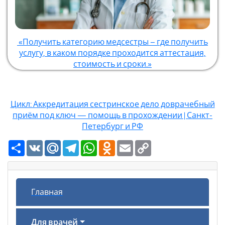
«Получить категорию медсестры – где получить
услугу, в каком порядке проходится аттестация,
стоимость и сроки.»
Цикл: Аккредитация сестринское дело доврачебный
приём под ключ — помощь в прохождении | Санкт-
Петербург и РФ
Ресурс
VK
Mail.Ru
Telegram
WhatsApp
Odnoklassniki
Email
Copy
Link
Главная
Для врачей