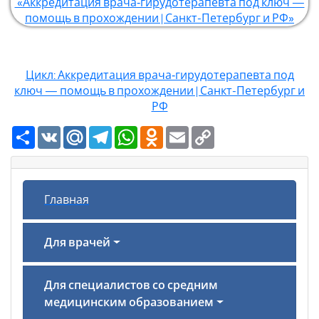
«Аккредитация врача‑гирудотерапевта под ключ —
помощь в прохождении | Санкт-Петербург и РФ»
Цикл: Аккредитация врача‑гирудотерапевта под
ключ — помощь в прохождении | Санкт-Петербург и
РФ
Ресурс
VK
Mail.Ru
Telegram
WhatsApp
Odnoklassniki
Email
Copy
Link
Главная
Для врачей
Для специалистов со средним
медицинским образованием