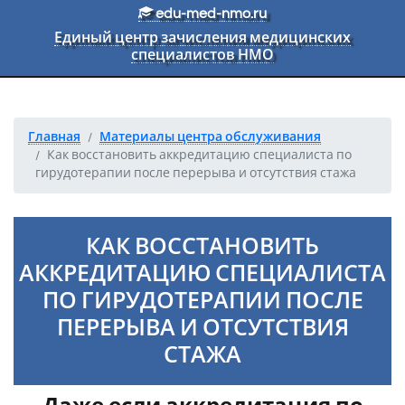
Перейти к основному тексту
edu-med-nmo.ru
Единый центр зачисления медицинских
специалистов НМО
Главная
Материалы центра обслуживания
Как восстановить аккредитацию специалиста по
гирудотерапии после перерыва и отсутствия стажа
КАК ВОССТАНОВИТЬ
АККРЕДИТАЦИЮ СПЕЦИАЛИСТА
ПО ГИРУДОТЕРАПИИ ПОСЛЕ
ПЕРЕРЫВА И ОТСУТСТВИЯ
СТАЖА