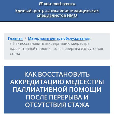
Перейти к основному тексту
edu-med-nmo.ru
Единый центр зачисления медицинских
специалистов НМО
Главная
Материалы центра обслуживания
Как восстановить аккредитацию медсестры
паллиативной помощи после перерыва и отсутствия
стажа
КАК ВОССТАНОВИТЬ
АККРЕДИТАЦИЮ МЕДСЕСТРЫ
ПАЛЛИАТИВНОЙ ПОМОЩИ
ПОСЛЕ ПЕРЕРЫВА И
ОТСУТСТВИЯ СТАЖА