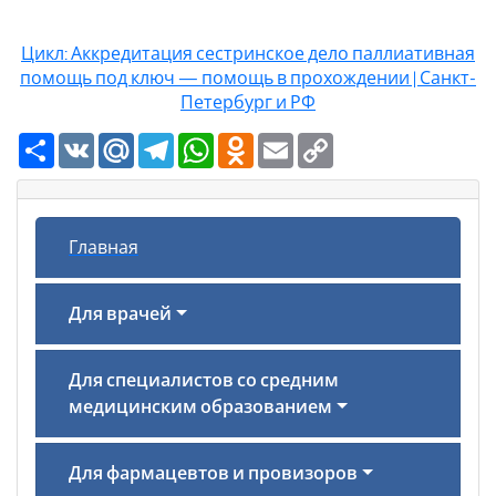
Цикл: Аккредитация сестринское дело паллиативная
помощь под ключ — помощь в прохождении | Санкт-
Петербург и РФ
Ресурс
VK
Mail.Ru
Telegram
WhatsApp
Odnoklassniki
Email
Copy
Link
Главная
Для врачей
Для специалистов со средним
медицинским образованием
Для фармацевтов и провизоров